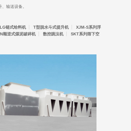
升、输送设备。
LG链式给料机
T型脱水斗式提升机
XJM-S系列浮
SN顺逆式煤泥破碎机
数控跳汰机
SKT系列筛下空