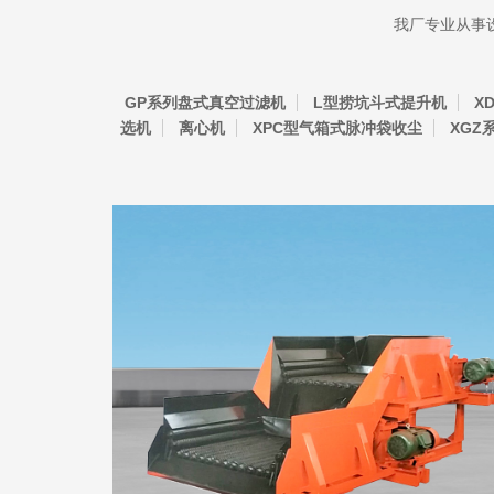
我厂专业从事
GP系列盘式真空过滤机
L型捞坑斗式提升机
X
选机
离心机
XPC型气箱式脉冲袋收尘
XGZ